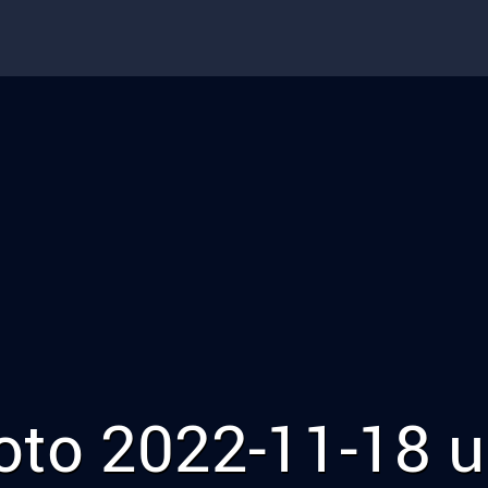
Published
18. November 2022
at
1507 × 1505
in
Bua oda Madl
.
← Previous
Next →
oto 2022-11-18 