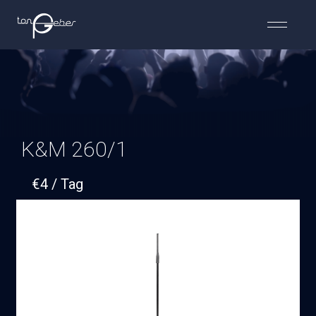
K&M 260/1
€
4