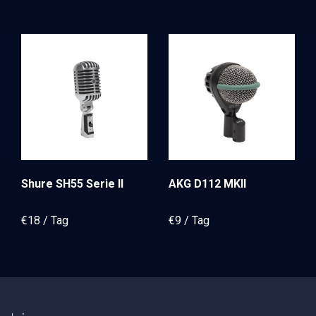
Shure SH55 Serie II
AKG D112 MKII
€
18
€
9