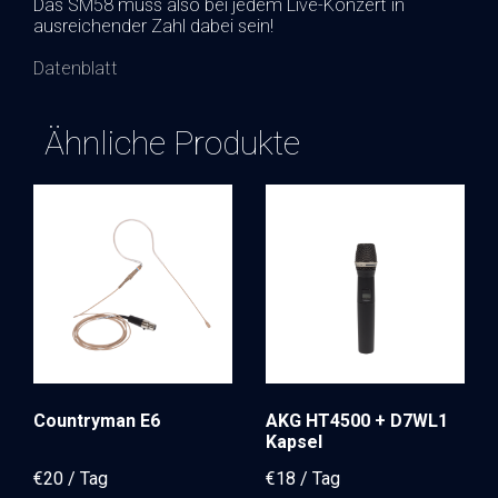
Das SM58 muss also bei jedem Live-Konzert in
ausreichender Zahl dabei sein!
Datenblatt
Ähnliche Produkte
Countryman E6
AKG HT4500 + D7WL1
Kapsel
€
20
€
18