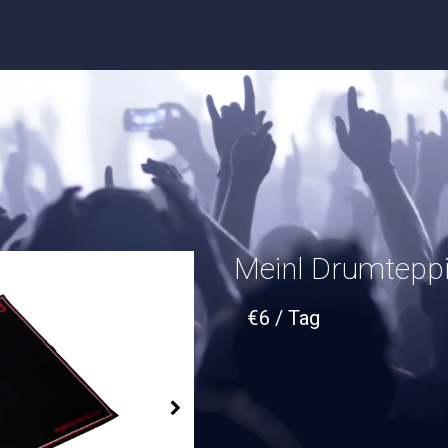
Meinl Drumtepp
€
6